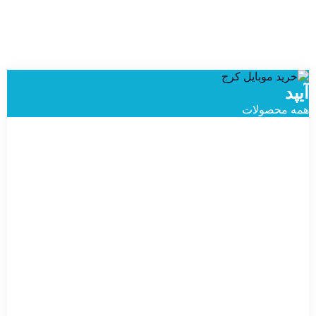
آیپد
همه محصولات
تبلت اپل
مدل iPad
11 2025
آیپد
آیپد
آیپد
تبلت
WIFI
نسل
پرو
پرو
تبلت
تبلت
اپل
ظرفیت...
10
۱۳
۱۳
اپل
اپل
مدل
استعلام
10.9
اینچ
اینچ
iPad
iPad
iPad
قیمت تماس