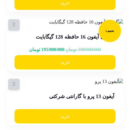
خرید
تخفیف!
گوشی آیفون 16 حافظه 128 گیگابایت
198/000/000
تومان
195/000/000
تومان
خرید
آیفون 13 پرو با گارانتی شرکتی
خرید